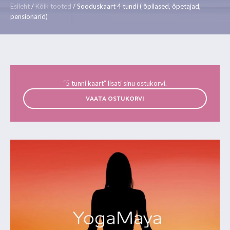
Esileht
/
Kõik tooted
/ Sooduskaart 4 tundi ( õpilased, õpetajad,
pensionärid)
“5 tunni kaart” lisati sinu ostukorvi.
VAATA OSTUKORVI