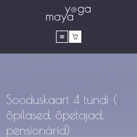
Sooduskaart 4 tundi (
õpilased, õpetajad,
pensionärid)