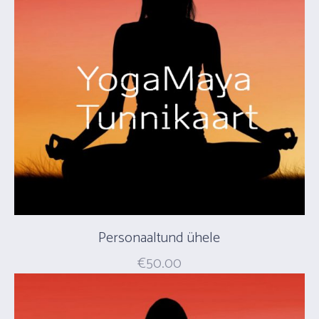
Personaaltund ühele
€
50.00