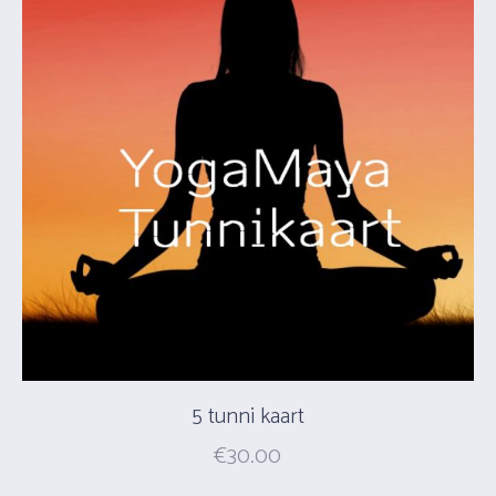
5 tunni kaart
€
30.00