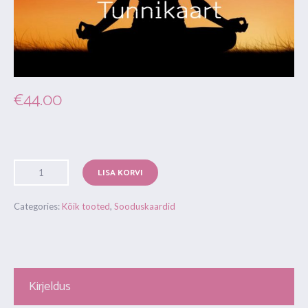
€
44.00
LISA KORVI
Categories:
Kõik tooted
,
Sooduskaardid
Kirjeldus