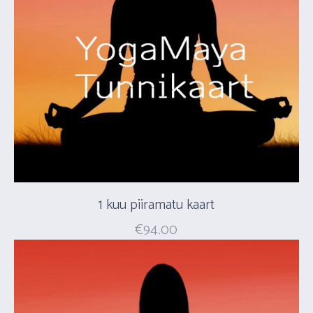
1 kuu piiramatu kaart
€
94.00