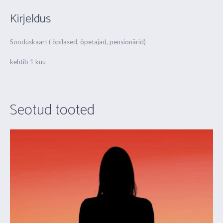
Kirjeldus
Sooduskaart ( õpilased, õpetajad, pensionärid)
kehtib 1 kuu
Seotud tooted